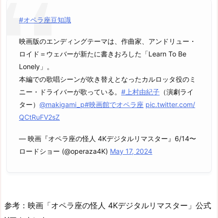
#オペラ座豆知識
映画版のエンディングテーマは、作曲家、アンドリュー・
ロイド＝ウェバーが新たに書きおろした「Learn To Be
Lonely」。
本編での歌唱シーンが吹き替えとなったカルロッタ役のミ
ニー・ドライバーが歌っている。
#上村由紀子
（演劇ライ
ター）
@makigami_p
#映画館でオペラ座
pic.twitter.com/
QCtRuFV2sZ
— 映画『オペラ座の怪人 4Kデジタルリマスター』6/14〜
ロードショー (@operaza4K)
May 17, 2024
参考：映画「オペラ座の怪人 4Kデジタルリマスター」公式