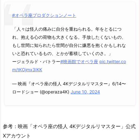
#オペラ座プロダクションノート
「人々は怪人の痛みに自分を重ねられる。年をとるにつ
れ、抱える心の荷物も大きくなる。手放したくないもの、
もし世間に知られたら世間が自分に嫌悪を抱くかもしれな
いと恐れているもの、とかが蓄積していくのさ。」
ージェラルド・バトラー
#映画館でオペラ座
pic.twitter.co
m/tKOjmx3IKK
— 映画『オペラ座の怪人 4Kデジタルリマスター』6/14〜
ロードショー (@operaza4K)
June 10, 2024
参考：映画「オペラ座の怪人 4Kデジタルリマスター」公式
Xアカウント