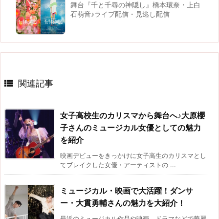
舞台『千と千尋の神隠し』橋本環奈・上白
石萌音♪ライブ配信・見逃し配信

関連記事
女子高校生のカリスマから舞台へ♪大原櫻
子さんのミュージカル女優としての魅力
を紹介
映画デビューをきっかけに女子高生のカリスマとし
てブレイクした女優・アーティストの ...
ミュージカル・映画で大活躍！ダンサ
ー・大貫勇輔さんの魅力を大紹介！
最近のミュージカル作品や映画、ドラマなどで華麗