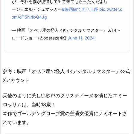
が、それを僕が説得して出て来てもらったんだよ!」
ージョエル・シュマッカー
#映画館でオペラ座
pic.twitter.c
om/dT5N4bQ4Jg
— 映画『オペラ座の怪人 4Kデジタルリマスター』6/14〜
ロードショー (@operaza4K)
June 11, 2024
参考：映画「オペラ座の怪人 4Kデジタルリマスター」公式
Xアカウント
天使のように美しい歌声のクリスティーヌを演じたエミー
ロッサムは、当時18歳！
本作でゴールデングローブ賞の主演女優賞にノミネートさ
れています。