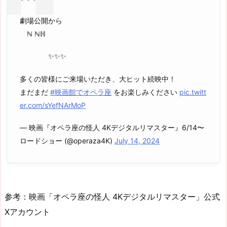
劇場公開から
ℕ ℕℍ
✨✨✨
多くの皆様にご来場いただき、大ヒット続映中！
まだまだ
#映画館でオペラ座
をお楽しみください
pic.twitt
er.com/sYefNArMoP
— 映画『オペラ座の怪人 4Kデジタルリマスター』6/14〜
ロードショー (@operaza4K)
July 14, 2024
参考：映画「オペラ座の怪人 4Kデジタルリマスター」公式
Xアカウント