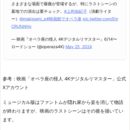
さまざまな場面で薔薇が登場するが、特にラストシーンの
墓地での演出は要チェック。
#上村由紀子
（演劇ライタ
ー）
@makigami_p
#映画館でオペラ座
pic.twitter.com/Em
CRUfsNHv
— 映画『オペラ座の怪人 4Kデジタルリマスター』6/14〜
ロードショー (@operaza4K)
May 25, 2024
参考：映画「オペラ座の怪人 4Kデジタルリマスター」公式
Xアカウント
ミュージカル版はファントムが隠れ家から姿を消して物語
が終わりますが、映画のラストシーンはその後を描いてい
ます。