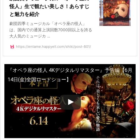
怪人」生で観たい美しさ！あらすじ
と魅力を紹介
劇団四季ミュージカル「オペラ座の怪人」
は、国内での通算上演回数7000回以上を誇る
大人気のミュージカ ...
https://entame.happyell.com/shiki/post-801/
『オペラ座の怪人 4Kデジタルリマスター』予告編【6月
14日(金)全国ロードショー】