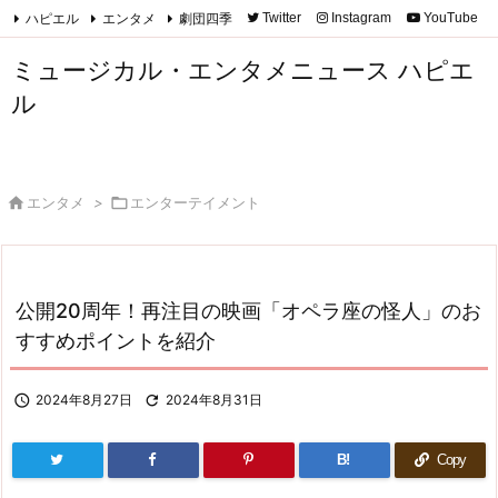
ハピエル
エンタメ
劇団四季
Twitter
Instagram
YouTube

Feedly
RSS
ミュージカル・エンタメニュース ハピエ
ル

エンタメ
>

エンターテイメント
公開20周年！再注目の映画「オペラ座の怪人」のお
すすめポイントを紹介

2024年8月27日

2024年8月31日
B!
Copy