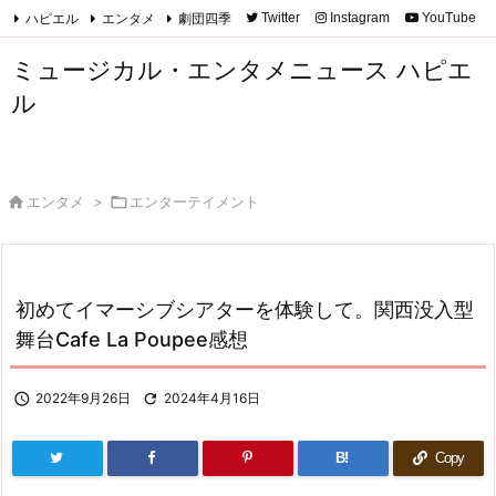
ハピエル
エンタメ
劇団四季
Twitter
Instagram
YouTube

Feedly
RSS
ミュージカル・エンタメニュース ハピエ
ル

エンタメ
>

エンターテイメント
初めてイマーシブシアターを体験して。関西没入型
舞台Cafe La Poupee感想

2022年9月26日

2024年4月16日
B!
Copy