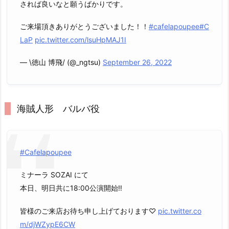
されば良いなと願うばかりです。
ご来場頂きありがとうございました！！
#cafelapoupee
#C
LaP
pic.twitter.com/lsuHpMAJ1I
— \徳山 博飛/ (@_ngtsu)
September 26, 2022
海賊人形 バルバ役
#Cafelapoupee
ミナーラ SOZAI にて
本日、明日共に18:00公演開始‼️
皆様のご来店お待ち申し上げております♡
pic.twitter.co
m/djWZypE6CW