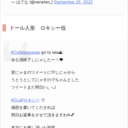
— はてな (@nanaten_)
September 25, 2022
ドール人形 ロキシー役
#Cafelapoupee
go to sea🌊
全公演終了しにゃしたー！♥️
皆にゃまのツイートに♡しにゃがら
うとうとしてにゃすのでちゃんとした
ツイートまた明日(っ ̯ -｡)
#CLaPロキシー
で
感想を書いてくだされば
明日お返事をさせて頂きますわ☕️💕
本当にお越し頂いた皆様