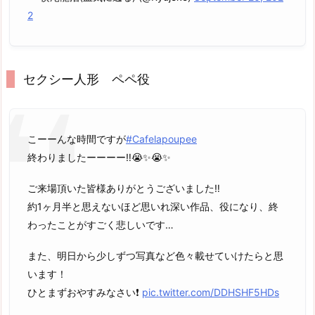
2
セクシー人形 ペペ役
こーーんな時間ですが
#Cafelapoupee
終わりましたーーーー‼️😭✨😭✨
ご来場頂いた皆様ありがとうございました‼️
約1ヶ月半と思えないほど思いれ深い作品、役になり、終
わったことがすごく悲しいです…
また、明日から少しずつ写真など色々載せていけたらと思
います！
ひとまずおやすみなさい❗️
pic.twitter.com/DDHSHF5HDs