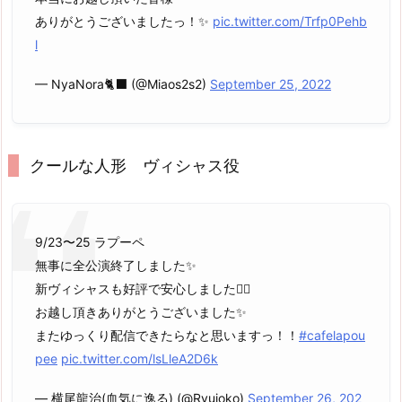
ありがとうございましたっ！✨
pic.twitter.com/Trfp0Pehb
l
— NyaNora🐈‍⬛ (@Miaos2s2)
September 25, 2022
クールな人形 ヴィシャス役
9/23〜25 ラプーペ
無事に全公演終了しました✨
新ヴィシャスも好評で安心しました😮‍💨
お越し頂きありがとうございました✨
またゆっくり配信できたらなと思いますっ！！
#cafelapou
pee
pic.twitter.com/lsLleA2D6k
— 横尾龍治(血気に逸る) (@Ryujoko)
September 26, 202