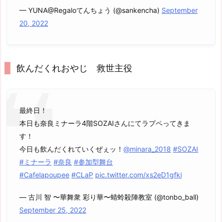
— YUNA@Regaloてんちょう (@sankencha)
September
20, 2022
飲んだくれおやじ 救世主役
最終日！
本日も奈良ミナーラ4階SOZAIさんにてラプペってきま
す！
今日も飲んだくれていくぜぇッ！
@minara_2018
#SOZAI
#ミナーラ
#奈良
#参加型舞台
#Cafelapoupee
#CLaP
pic.twitter.com/xs2eD1gfki
— 古川 智 〜華舞衆 彩り華〜蜻蛉殺陣教室 (@tonbo_ball)
September 25, 2022