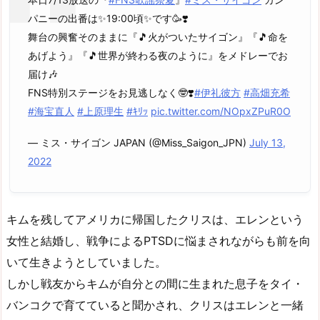
パニーの出番は✨19:00頃✨です🥳❣️
舞台の興奮そのままに『🎵火がついたサイゴン』『🎵命を
あげよう』『🎵世界が終わる夜のように』をメドレーでお
届け🎶
FNS特別ステージをお見逃しなく🤓❣️
#伊礼彼方
#高畑充希
#海宝直人
#上原理生
#ｷﾘｯ
pic.twitter.com/NOpxZPuR0O
— ミス・サイゴン JAPAN (@Miss_Saigon_JPN)
July 13,
2022
キムを残してアメリカに帰国したクリスは、エレンという
女性と結婚し、戦争によるPTSDに悩まされながらも前を向
いて生きようとしていました。
しかし戦友からキムが自分との間に生まれた息子をタイ・
バンコクで育てていると聞かされ、クリスはエレンと一緒