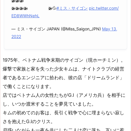
🚁🚁🚁
🚁🚁🚁🚁 🚁💦
#ミス・サイゴン
pic.twitter.com/
ED8WWhNehL
— ミス・サイゴン JAPAN (@Miss_Saigon_JPN)
May 13,
2022
1975年、ベトナム戦争末期のサイゴン（現ホーチミン）。
爆撃で家族と家を失った少女キムは、ナイトクラブの経営
者であるエンジニアに拾われ、彼の店「ドリームランド」
で働くことになります。
店ではベトナム人の女性たちがG.I（アメリカ兵）を相手に
し、いつか渡米することを夢見ていました。
キムの初めてのお客は、長引く戦争で心に埋まらない寂し
さを抱えたG.Iのクリス。
戸惑いながらも一夜を共にした二人は恋に落ち、互いに惹