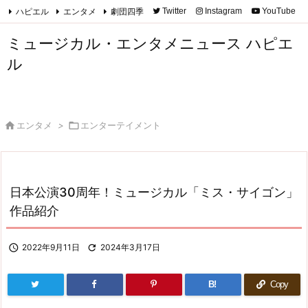
ハピエル
エンタメ
劇団四季
Twitter
Instagram
YouTube

Feedly
RSS
ミュージカル・エンタメニュース ハピエ
ル

エンタメ
>

エンターテイメント
日本公演30周年！ミュージカル「ミス・サイゴン」
作品紹介

2022年9月11日

2024年3月17日
B!
Copy